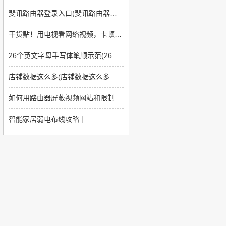
斐讯路由器登录入口(斐讯路由器如何登陆)
干货贴！用电视看网络视频，卡顿怎么办？
26个英文字母手写体笔顺示范(26个英文字母书写格式及笔顺)
店铺数据这么多(店铺数据这么多怎么回事)
如何用路由器屏蔽视频网站和限制网速(如何让无线路由器上网限制那些网站不能上)
智能家居弱电布线攻略｜