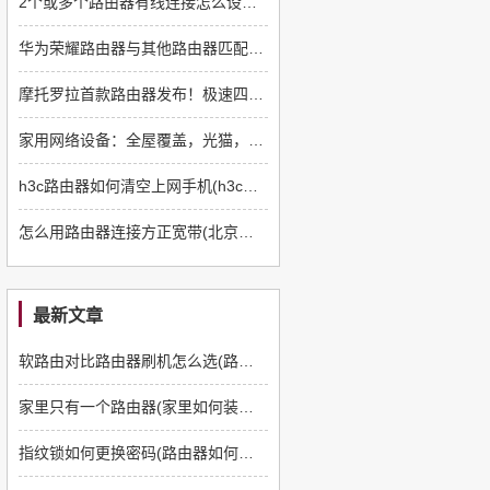
2个或多个路由器有线连接怎么设置(两个路由器的有线连接方法)
华为荣耀路由器与其他路由器匹配(华为荣耀路由器怎么设置)
摩托罗拉首款路由器发布！极速四驱能穿三层墙
家用网络设备：全屋覆盖，光猫，路由器，交换机需要配几个？
h3c路由器如何清空上网手机(h3c路由器怎么恢复出厂设置)
怎么用路由器连接方正宽带(北京方正宽带连接路由器)
最新文章
软路由对比路由器刷机怎么选(路由器如何刷软路由)
家里只有一个路由器(家里如何装多一个路由器)
指纹锁如何更换密码(路由器如何更换管理员密码)