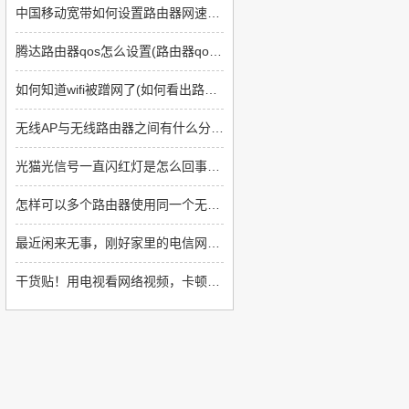
中国移动宽带如何设置路由器网速快(如何提高上网速度路由器方面)
腾达路由器qos怎么设置(路由器qos类型如何设置)
如何知道wifi被蹭网了(如何看出路由器被蹭了)
无线AP与无线路由器之间有什么分别(无线ap与无线路由器哪个好)
光猫光信号一直闪红灯是怎么回事(光猫一直闪红灯怎么回事)
怎样可以多个路由器使用同一个无线网络(如何让多个路由器显示同一个网络)
最近闲来无事，刚好家里的电信网络免费升到1000m，正好升级一下网络设备
干货贴！用电视看网络视频，卡顿怎么办？