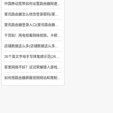
中国移动宽带如何设置路由器网速快(如何提高上网速度路由器方面)
斐讯路由器怎么修改登录密码(斐讯路由器如何改密码)
斐讯路由器登录入口(斐讯路由器如何登陆)
干货贴！用电视看网络视频，卡顿怎么办？
店铺数据这么多(店铺数据这么多怎么回事)
26个英文字母手写体笔顺示范(26个英文字母书写格式及笔顺)
家里网络不好？试试荣耀猎人游戏路由吧！游戏视频双双飞起
如何用路由器屏蔽视频网站和限制网速(如何让无线路由器上网限制那些网站不能上)