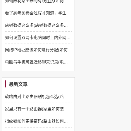
如何限制路由器的有线连接(如何限制网络的连接路由器)
看了高考阅卷全过程才知道，学生的冤枉分都丢在哪，现在改还不晚
店铺数据这么多(店铺数据这么多怎么回事)
如何设置双网卡电脑同时上内外网(双路由器如何设置同时上内外网)
网络IP地址应该如何进行分配(如何分配路由器IP地址)
电脑与手机可互迁移聊天记录(电脑的聊天记录能迁移到手机吗)
最新文章
软路由对比路由器刷机怎么选(路由器如何刷软路由)
家里只有一个路由器(家里如何装多一个路由器)
指纹锁如何更换密码(路由器如何更换管理员密码)