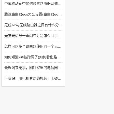
中国移动宽带如何设置路由器网速快(如何提高上网速度路由器方面)
腾达路由器qos怎么设置(路由器qos类型如何设置)
无线AP与无线路由器之间有什么分别(无线ap与无线路由器哪个好)
光猫光信号一直闪红灯是怎么回事(光猫一直闪红灯怎么回事)
怎样可以多个路由器使用同一个无线网络(如何让多个路由器显示同一个网络)
如何知道wifi被蹭网了(如何看出路由器被蹭了)
最近闲来无事，刚好家里的电信网络免费升到1000m，正好升级一下网络设备
干货贴！用电视看网络视频，卡顿怎么办？