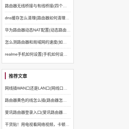
路由器无线桥接与有线桥接(四个路由器如何有线桥接)
dns缓存怎么清理(路由器如何清理dns缓存)
华为路由器动态NAT配置(动态路由器如何配置)
怎么测路由器和局域网的速度(如何测路由器和电脑速度)
realme手机如何设置(手机如何设置q5路由器)
推荐文章
网线插WAN口还是LAN口(网线口插路由器哪个口)
路由器黄色的线怎么插(路由器怎么插线)
斐讯路由器登录入口(斐讯路由器如何登陆)
干货贴！用电视看网络视频，卡顿怎么办？