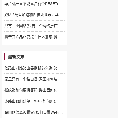
单片机一直不能重启复位RESET(单片机上电不复位)
双M.2硬盘加速和四核处理器，华硕AS6604T高性价比之选
只有一个网络(只有一个网络接口)
抖音开饰品店要报白什么意思(抖音小店时尚饰品报白什么意思)
最新文章
软路由对比路由器刷机怎么选(路由器如何刷软路由)
家里只有一个路由器(家里如何装多一个路由器)
指纹锁如何更换密码(路由器如何更换管理员密码)
多路由器组建单一WiFi(如何组建多路由器)
路由器怎么设置Wi(如何设置Wi-Fi路由器)