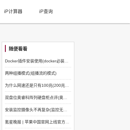
iP计算器
iP查询
随便看看
Docker插件安装使用(docker必装插件)
两种组播模式(组播流的模式)
为什么网速还是只有100兆(200兆的网为什么网速只有100兆)
双盘位奥睿科阵列硬盘柜点评(奥睿科四盘位阵列硬盘柜评测)
安装监控摄像头不再复杂(监控无法添加摄像头)
氪星晚报 | 苹果中国官网上线官方翻新产品；腾讯员工买房最高可申请免息借款90万；小米互助将于5月14日正式关停​