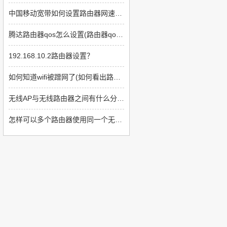
中国移动宽带如何设置路由器网速快(如何提高上网速度路由器方面)
腾达路由器qos怎么设置(路由器qos类型如何设置)
192.168.10.2路由器设置？
如何知道wifi被蹭网了(如何看出路由器被蹭了)
无线AP与无线路由器之间有什么分别(无线ap与无线路由器哪个好)
怎样可以多个路由器使用同一个无线网络(如何让多个路由器显示同一个网络)