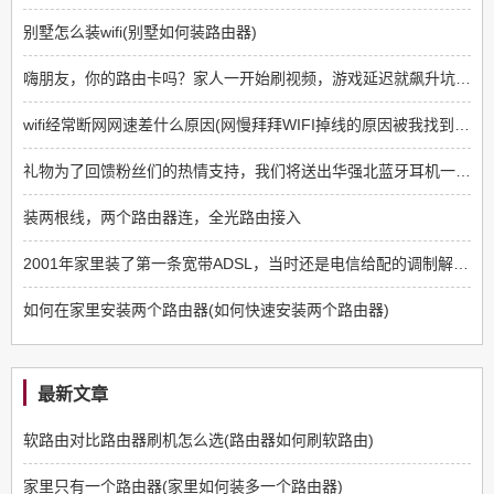
别墅怎么装wifi(别墅如何装路由器)
嗨朋友，你的路由卡吗？家人一开始刷视频，游戏延迟就飙升坑队友,换了千兆的宽带
wifi经常断网网速差什么原因(网慢拜拜WIFI掉线的原因被我找到了,为什么同样是)
礼物为了回馈粉丝们的热情支持，我们将送出华强北蓝牙耳机一副作为福利
装两根线，两个路由器连，全光路由接入
2001年家里装了第一条宽带ADSL，当时还是电信给配的调制解调器
如何在家里安装两个路由器(如何快速安装两个路由器)
最新文章
软路由对比路由器刷机怎么选(路由器如何刷软路由)
家里只有一个路由器(家里如何装多一个路由器)