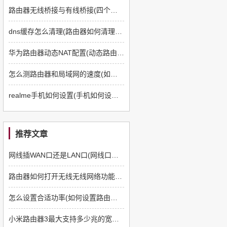
路由器无线桥接与有线桥接(四个路由器如何有线桥接)
dns缓存怎么清理(路由器如何清理dns缓存)
华为路由器动态NAT配置(动态路由器如何配置)
怎么测路由器和局域网的速度(如何测路由器和电脑速度)
realme手机如何设置(手机如何设置q5路由器)
推荐文章
网线插WAN口还是LAN口(网线口插路由器哪个口)
路由器如何打开无线无线网络功能(路由器如何设置无线网络)
怎么设置合适功率(如何设置路由器功率)
小米路由器3最大支持多少兆的宽带(ht3路由器怎么样)