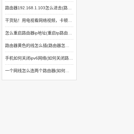
路由器192.168.1.103怎么进去(路由器怎么进入ip地址)
干货贴！用电视看网络视频，卡顿怎么办？
怎么重启路由器ip地址(重启tp路由器后ip地址没有变化怎么回事)
路由器黄色的线怎么插(路由器怎么插线)
手机如何关闭ipv6网络(如何关闭路由器上的ipv6)
一个网线怎么连两个路由器(如何用线连接多个路由器)