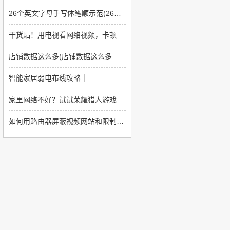
26个英文字母手写体笔顺示范(26个英文字母书写格式及笔顺)
干货贴！用电视看网络视频，卡顿怎么办？
店铺数据这么多(店铺数据这么多怎么回事)
智能家居弱电布线攻略｜
家里网络不好？试试荣耀猎人游戏路由吧！游戏视频双双飞起
如何用路由器屏蔽视频网站和限制网速(如何让无线路由器上网限制那些网站不能上)