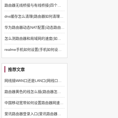
路由器无线桥接与有线桥接(四个路由器如何有线桥接)
dns缓存怎么清理(路由器如何清理dns缓存)
华为路由器动态NAT配置(动态路由器如何配置)
怎么测路由器和局域网的速度(如何测路由器和电脑速度)
realme手机如何设置(手机如何设置q5路由器)
推荐文章
网线插WAN口还是LAN口(网线口插路由器哪个口)
路由器黄色的线怎么插(路由器怎么插线)
中国移动宽带如何设置路由器网速快(如何提高上网速度路由器方面)
斐讯路由器登录入口(斐讯路由器如何登陆)