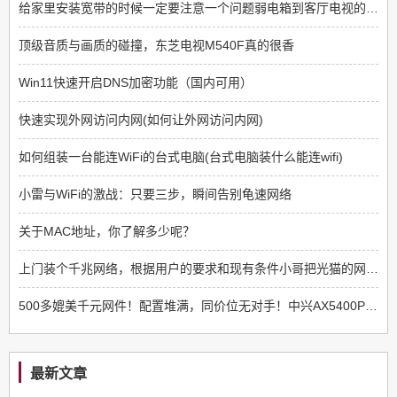
给家里安装宽带的时候一定要注意一个问题弱电箱到客厅电视的预埋网线只有一根
顶级音质与画质的碰撞，东芝电视M540F真的很香
Win11快速开启DNS加密功能（国内可用）
快速实现外网访问内网(如何让外网访问内网)
如何组装一台能连WiFi的台式电脑(台式电脑装什么能连wifi)
小雷与WiFi的激战：只要三步，瞬间告别龟速网络
关于MAC地址，你了解多少呢？
上门装个千兆网络，根据用户的要求和现有条件小哥把光猫的网口3改成了数据网口
500多媲美千元网件！配置堆满，同价位无对手！中兴AX5400Pro测评
最新文章