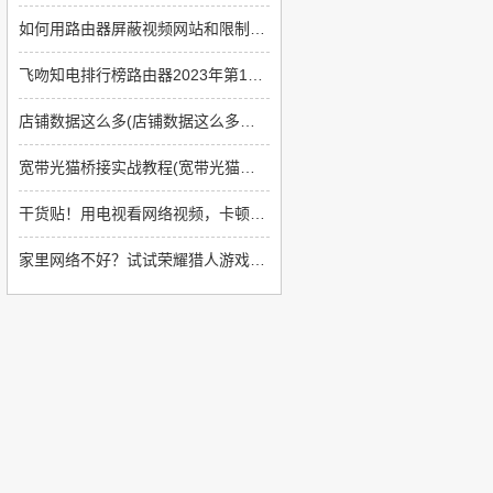
如何用路由器屏蔽视频网站和限制网速(如何让无线路由器上网限制那些网站不能上)
飞吻知电排行榜路由器2023年第15周
店铺数据这么多(店铺数据这么多怎么回事)
宽带光猫桥接实战教程(宽带光猫如何改桥接路由器)
干货贴！用电视看网络视频，卡顿怎么办？
家里网络不好？试试荣耀猎人游戏路由吧！游戏视频双双飞起