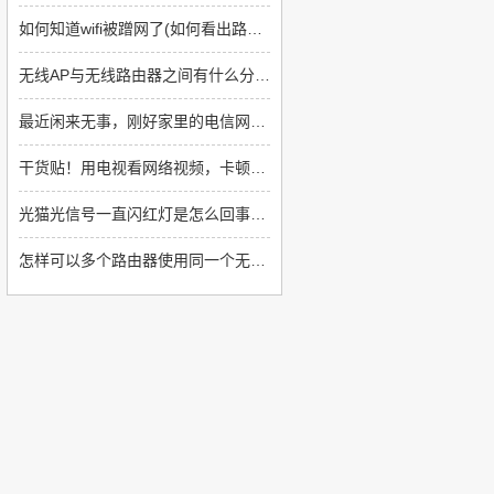
如何知道wifi被蹭网了(如何看出路由器被蹭了)
无线AP与无线路由器之间有什么分别(无线ap与无线路由器哪个好)
最近闲来无事，刚好家里的电信网络免费升到1000m，正好升级一下网络设备
干货贴！用电视看网络视频，卡顿怎么办？
光猫光信号一直闪红灯是怎么回事(光猫一直闪红灯怎么回事)
怎样可以多个路由器使用同一个无线网络(如何让多个路由器显示同一个网络)