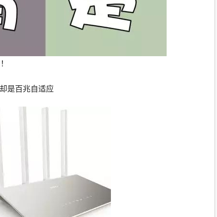
！！
口却是百兆自适应