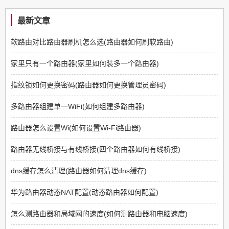
最新文章
软路由对比路由器刷机怎么选(路由器如何刷软路由)
家里只有一个路由器(家里如何装多一个路由器)
指纹锁如何更换密码(路由器如何更换管理员密码)
多路由器组建单一WiFi(如何组建多路由器)
路由器怎么设置Wi(如何设置Wi-Fi路由器)
路由器无线桥接与有线桥接(四个路由器如何有线桥接)
dns缓存怎么清理(路由器如何清理dns缓存)
华为路由器动态NAT配置(动态路由器如何配置)
怎么测路由器和局域网的速度(如何测路由器和电脑速度)