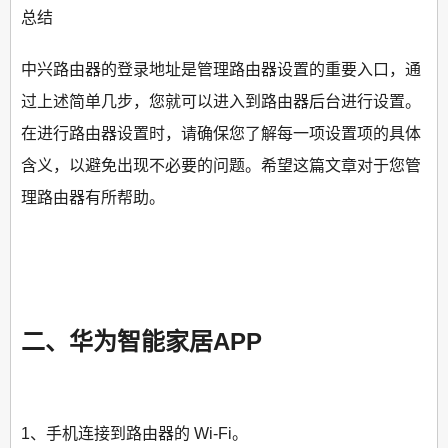
总结
中兴路由器的登录地址是管理路由器设置的重要入口，通
过上述简单几步，您就可以进入到路由器后台进行设置。
在进行路由器设置时，请确保您了解每一项设置项的具体
含义，以避免出现不必要的问题。希望这篇文章对于您管
理路由器有所帮助。
二、华为智能家居APP
1、手机连接到路由器的 Wi-Fi。