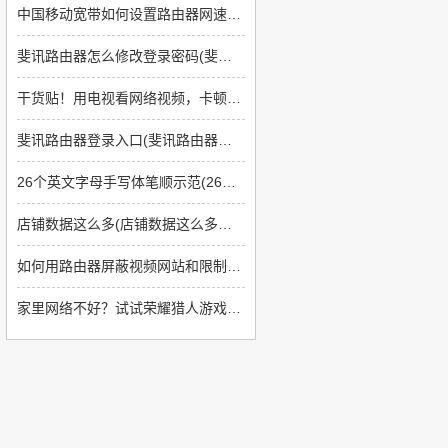
中国移动宽带如何设置路由器网速快(如何提高上网速度路由器方面)
斐讯路由器怎么修改登录密码(斐讯路由器如何改密码)
干货贴！用电视看网络视频，卡顿怎么办？
斐讯路由器登录入口(斐讯路由器如何登陆)
26个英文字母手写体笔顺示范(26个英文字母书写格式及笔顺)
店铺数据这么多(店铺数据这么多怎么回事)
如何用路由器屏蔽视频网站和限制网速(如何让无线路由器上网限制那些网站不能上)
家里网络不好？试试荣耀猎人游戏路由吧！游戏视频双双飞起