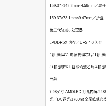
159.37×143.3mm×4.59mm／展开
159.37×73.1mm×9.47mm／折叠
第三代骁龙8 处理器
LPDDR5X 内存／UFS 4.0 闪存
2颗 澎湃G1 电源管理芯片/ 1颗 
/ 1颗 澎湃R1 智能均流芯片/4颗
屏幕
7.98英寸 AMOLED 打孔内屏/248
光／DC调光/1700nit 全局峰值亮