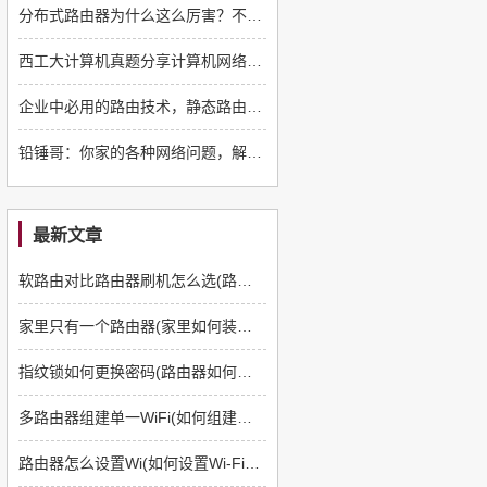
分布式路由器为什么这么厉害？不分子母每台都是高规格
西工大计算机真题分享计算机网络2009-2010期末试题
企业中必用的路由技术，静态路由简介及配置，一分钟了解下
铅锤哥：你家的各种网络问题，解决方法都在这篇文章里
最新文章
软路由对比路由器刷机怎么选(路由器如何刷软路由)
家里只有一个路由器(家里如何装多一个路由器)
指纹锁如何更换密码(路由器如何更换管理员密码)
多路由器组建单一WiFi(如何组建多路由器)
路由器怎么设置Wi(如何设置Wi-Fi路由器)