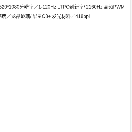
520*1080分辨率／1-120Hz LTPO刷新率/ 2160Hz 高频PWM
亮度／龙晶玻璃/ 华星C8+ 发光材料／418ppi