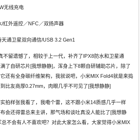
50W无线充电
级防水/红外遥控／NFC／双扬声器
卫星双向通信/USB 3.2 Gen1
硬件真不留遗憾了，相较于上一代，补齐了IPX8防水和卫星通
装满了自研芯片
[我想静静]，浑身上下8颗自研辅助芯片，除了
还有全身碳纤维架构，我就说吧，小米MIX Fold4就是来捣
比友商厚0.27mm，肉眼几乎不可见了
[我想静静]
实拍样张我看了，我嘞个雷，这不跟小米14质感几乎一样
发布会还得雷总来主讲，那气场和谈吐真没人能比了
[我想静
军总不会有人不喜欢吧？对此大家怎么看，大家觉得小米MIX