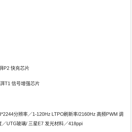
澎湃P2 快充芯片
 澎湃T1 信号增强芯片
8*2244分辨率／1-120Hz LTPO刷新率/2160Hz 高频PWM 调
度／UTG玻璃/ 三星E7 发光材料／418ppi