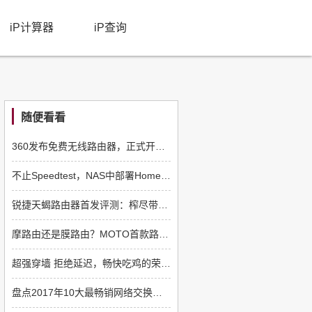
iP计算器
iP查询
随便看看
360发布免费无线路由器，正式开启智能家居征途
不止Speedtest，NAS中部署Homebox内网测速工具，测试信号覆盖！
锐捷天蝎路由器首发评测：榨尽带宽，低延迟助力游戏愉快上星！
摩路由还是膜路由？MOTO首款路由器M1颜值亮了！
超强穿墙 拒绝延迟，畅快吃鸡的荣耀猎人游戏路由
盘点2017年10大最畅销网络交换机品牌，TP-Link狂降21% 最惹眼！