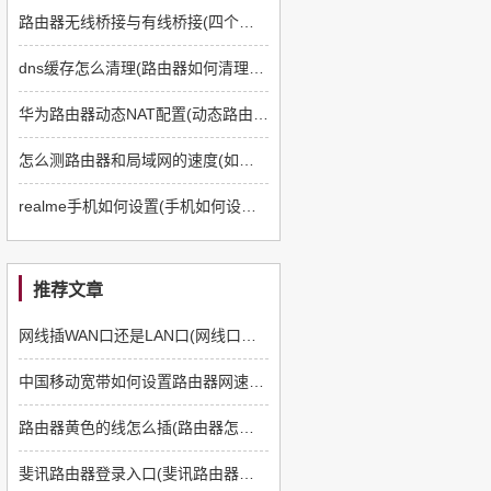
路由器无线桥接与有线桥接(四个路由器如何有线桥接)
dns缓存怎么清理(路由器如何清理dns缓存)
华为路由器动态NAT配置(动态路由器如何配置)
怎么测路由器和局域网的速度(如何测路由器和电脑速度)
realme手机如何设置(手机如何设置q5路由器)
推荐文章
网线插WAN口还是LAN口(网线口插路由器哪个口)
中国移动宽带如何设置路由器网速快(如何提高上网速度路由器方面)
路由器黄色的线怎么插(路由器怎么插线)
斐讯路由器登录入口(斐讯路由器如何登陆)