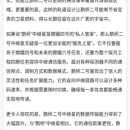
化，还能让鹊桥二号以更高的通信速率覆盖月球南极区
域。更重要的是，这样的轨道设计让鹊桥二号能够节省宝
贵的卫星燃料，得以长期驻留在这片广袤的宇宙中。
如果说“鹊桥”中继星是嫦娥四号的“私人管家”，那么鹊桥二
号中继星无疑是一位更加全能的“服务之星”。它不仅要服
务于嫦娥四号和未来的嫦娥六号任务，还要为整个探月工
程四期任务提供中继通信服务。面对各种探测器不同的通
信频点、调制方式和数据格式，鹊桥二号展现出了惊人的
灵活性和任务扩展能力。它的返向中继链路可以设计多种
码速率，并根据需要随时切换，确保每一条信息都能畅通
无阻地传递。
更令人惊叹的是，鹊桥二号中继星的数据传输能力得到了
大幅提升。与“鹊桥”中继星相比，它的通信距离更短，数