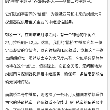
的“鹊桥”中继星与它的接班人——鹊桥二号中继星。
它们犹如宇宙间的“信使”，为嫦娥四号和未来的嫦娥六号
探测器提供着至关重要的中继通信服务。
想象一下，在地球与月球之间，有一个神秘的平衡点——
地月拉格朗日L2点。这里，我们的“鹊桥”中继星宛如一位
定点凝望的守望者，以它独特的Halo轨道，绕着这个平衡
点翩翩起舞。虽然从太空的大尺度来看，它似乎只是静静
地待在这个“点”上，但实际上，它正全天候、无间断地为
嫦娥四号探测器提供着中继服务，确保每一条信息都能准
确无误地传达。
而鹊桥二号中继星，则选择了一条环月大椭圆冻结轨道作
为它的使命轨道。这条轨道不仅能让飞行轨道的偏差最小