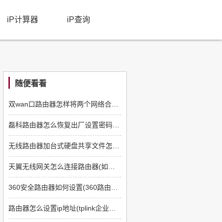
iP计算器
iP查询
随便看看
双wan口路由器怎样将两个网络合并到一起(如何把两个无线路由器信号合并)
磊科路由器怎么恢复出厂设置密码(教你怎么修改磊科无线路由器密码)
无线路由器加台式硬盘共享文件怎么实现(如何使用无线路由器共享移动硬盘的内容)
天翼无线网关怎么连接路由器(如何设置网关和路由器进行无线桥接)
360安全路由器如何设置(360路由器怎么设置方法)
路由器怎么设置ip地址(tplink企业级路由器怎么设置)