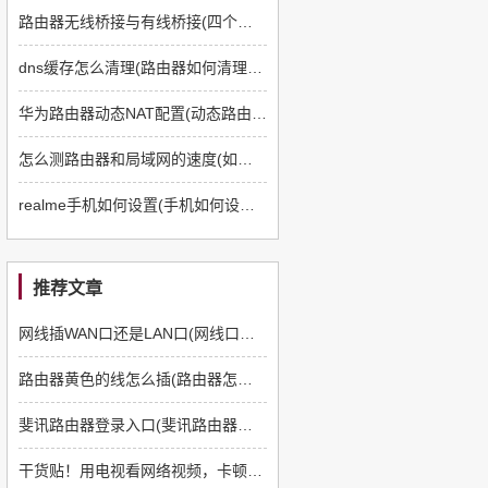
路由器无线桥接与有线桥接(四个路由器如何有线桥接)
dns缓存怎么清理(路由器如何清理dns缓存)
华为路由器动态NAT配置(动态路由器如何配置)
怎么测路由器和局域网的速度(如何测路由器和电脑速度)
realme手机如何设置(手机如何设置q5路由器)
推荐文章
网线插WAN口还是LAN口(网线口插路由器哪个口)
路由器黄色的线怎么插(路由器怎么插线)
斐讯路由器登录入口(斐讯路由器如何登陆)
干货贴！用电视看网络视频，卡顿怎么办？