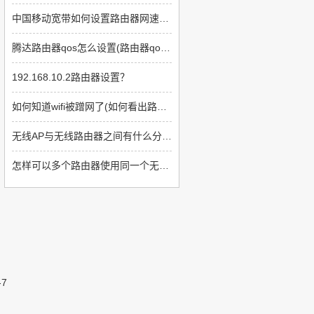
中国移动宽带如何设置路由器网速快(如何提高上网速度路由器方面)
腾达路由器qos怎么设置(路由器qos类型如何设置)
192.168.10.2路由器设置？
如何知道wifi被蹭网了(如何看出路由器被蹭了)
无线AP与无线路由器之间有什么分别(无线ap与无线路由器哪个好)
怎样可以多个路由器使用同一个无线网络(如何让多个路由器显示同一个网络)
-7