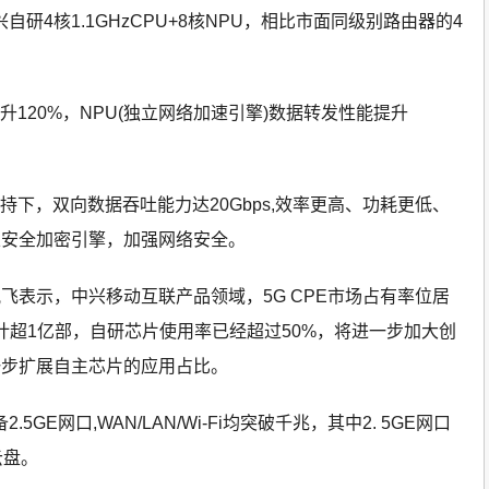
中兴自研4核1.1GHzCPU+8核NPU，相比市面同级别路由器的4
称提升120%，NPU(独立网络加速引擎)数据转发性能提升
加持下，双向数据吞吐能力达20Gbps,效率更高、功耗更低、
立安全加密引擎，加强网络安全。
飞表示，中兴移动互联产品领域，5G CPE市场占有率位居
预计超1亿部，自研芯片使用率已经超过50%，将进一步加大创
一步扩展自主芯片的应用占比。
2.5GE网口,WAN/LAN/Wi-Fi均突破千兆，其中2. 5GE网口
云盘。