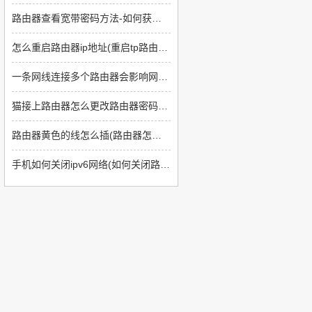
路由器查看宽带密码方法-如何获取路由器密码
怎么重启路由器ip地址(重启tp路由器后ip地址没有变化怎么回事)
一条网线连接多个路由器会影响网速吗(批量连接两个路由器怎么样)
猫接上路由器怎么更改路由器密码(光纤猫路由器怎么修改密码)
路由器黄色的线怎么插(路由器怎么插线)
手机如何关闭ipv6网络(如何关闭路由器上的ipv6)