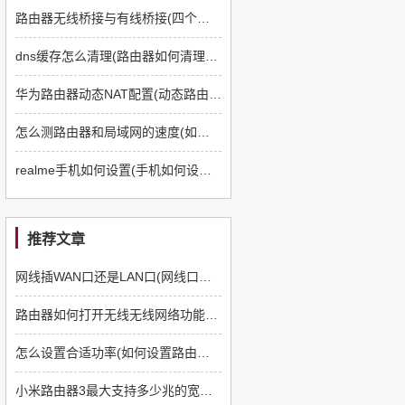
路由器无线桥接与有线桥接(四个路由器如何有线桥接)
dns缓存怎么清理(路由器如何清理dns缓存)
华为路由器动态NAT配置(动态路由器如何配置)
怎么测路由器和局域网的速度(如何测路由器和电脑速度)
realme手机如何设置(手机如何设置q5路由器)
推荐文章
网线插WAN口还是LAN口(网线口插路由器哪个口)
路由器如何打开无线无线网络功能(路由器如何设置无线网络)
怎么设置合适功率(如何设置路由器功率)
小米路由器3最大支持多少兆的宽带(ht3路由器怎么样)