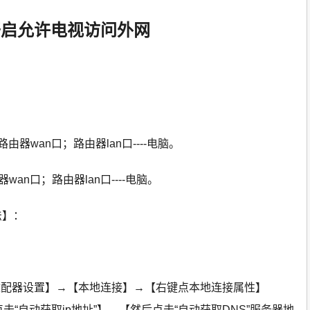
开启允许电视访问外网
：
--路由器wan口；路由器lan口----电脑。
由器wan口；路由器lan口----电脑。
法】：
适配器设置】→【本地连接】→【右键点本地连接属性】
点击“自动获取ip地址”】、【然后点击“自动获取DNS”服务器地