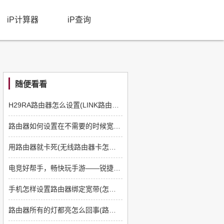
iP计算器
iP查询
随便看看
H29RA路由器怎么设置(LINK路由器怎么设置)
路由器如何设置在不需要的时候宽带退出(路由器不用了怎么关闭)
用路由器就卡死(无线路由器卡怎么办)
电竞好帮手，畅快玩手游——锐捷天蝎电竞路由器体验评测
手机怎样设置路由器绑定宽带(怎么用手机设置路由器)
路由器所有的灯都亮怎么回事(路由器的灯全亮是什么问题)