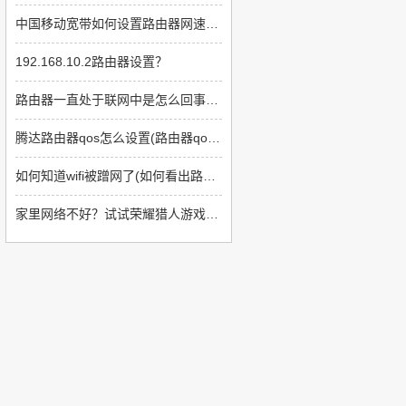
中国移动宽带如何设置路由器网速快(如何提高上网速度路由器方面)
192.168.10.2路由器设置？
路由器一直处于联网中是怎么回事(路由器一直处于联网中是为什么)
腾达路由器qos怎么设置(路由器qos类型如何设置)
如何知道wifi被蹭网了(如何看出路由器被蹭了)
家里网络不好？试试荣耀猎人游戏路由吧！游戏视频双双飞起