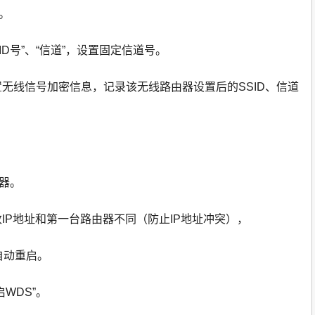
。
ID号”、“信道”，设置固定信道号。
置无线信号加密信息，记录该无线路由器设置后的SSID、信道
由器。
修改IP地址和第一台路由器不同（防止IP地址冲突），
会自动重启。
启WDS”。