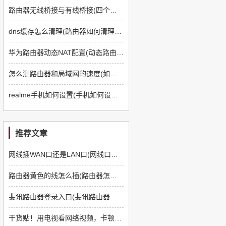
路由器无线桥接与有线桥接(四个路由器如何有线桥接)
dns缓存怎么清理(路由器如何清理dns缓存)
华为路由器动态NAT配置(动态路由器如何配置)
怎么测路由器和局域网的速度(如何测路由器和电脑速度)
realme手机如何设置(手机如何设置q5路由器)
推荐文章
网线插WAN口还是LAN口(网线口插路由器哪个口)
路由器黄色的线怎么插(路由器怎么插线)
斐讯路由器登录入口(斐讯路由器如何登陆)
干货贴！用电视看网络视频，卡顿怎么办？