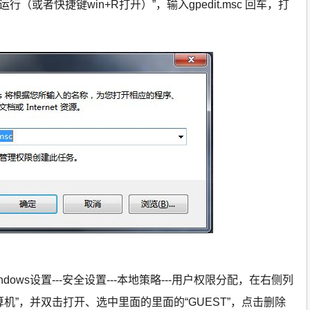
行（或者快捷键win+R打开）”，输入gpedit.msc 回车，打
dows设置---安全设置---本地策略---用户权限分配，在右侧列
机”，并双击打开、选中里面的里面的“GUEST”，点击删除