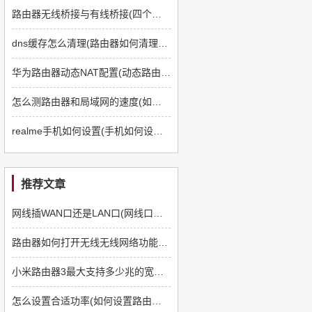
路由器无线桥接与有线桥接(四个路由器如何有线桥接)
dns缓存怎么清理(路由器如何清理dns缓存)
华为路由器动态NAT配置(动态路由器如何配置)
怎么测路由器和局域网的速度(如何测路由器和电脑速度)
realme手机如何设置(手机如何设置q5路由器)
推荐文章
网线插WAN口还是LAN口(网线口插路由器哪个口)
路由器如何打开无线无线网络功能(路由器如何设置无线网络)
小米路由器3最大支持多少兆的宽带(ht3路由器怎么样)
怎么设置合适功率(如何设置路由器功率)