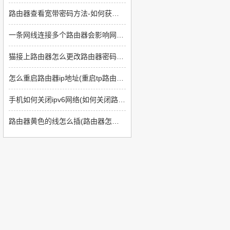
路由器查看宽带密码方法-如何获取路由器密码
一条网线连接多个路由器会影响网速吗(批量连接两个路由器怎么样)
猫接上路由器怎么更改路由器密码(光纤猫路由器怎么修改密码)
怎么重启路由器ip地址(重启tp路由器后ip地址没有变化怎么回事)
手机如何关闭ipv6网络(如何关闭路由器上的ipv6)
路由器黄色的线怎么插(路由器怎么插线)