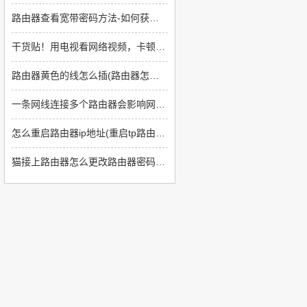
路由器查看宽带密码方法-如何获取路由器密码
干货贴！用电视看网络视频，卡顿怎么办？
路由器黄色的线怎么插(路由器怎么插线)
一条网线连接多个路由器会影响网速吗(批量连接两个路由器怎么样)
怎么重启路由器ip地址(重启tp路由器后ip地址没有变化怎么回事)
猫接上路由器怎么更改路由器密码(光纤猫路由器怎么修改密码)