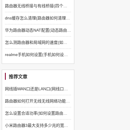
路由器无线桥接与有线桥接(四个路由器如何有线桥接)
dns缓存怎么清理(路由器如何清理dns缓存)
华为路由器动态NAT配置(动态路由器如何配置)
怎么测路由器和局域网的速度(如何测路由器和电脑速度)
realme手机如何设置(手机如何设置q5路由器)
推荐文章
网线插WAN口还是LAN口(网线口插路由器哪个口)
路由器如何打开无线无线网络功能(路由器如何设置无线网络)
怎么设置合适功率(如何设置路由器功率)
小米路由器3最大支持多少兆的宽带(ht3路由器怎么样)